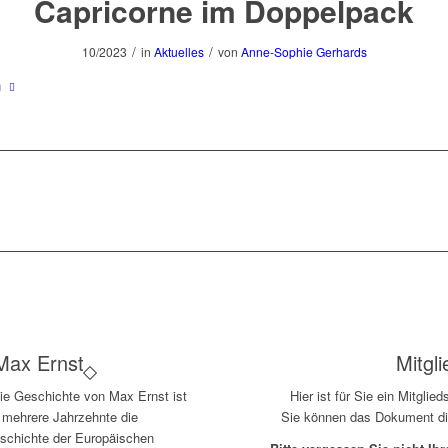
Capricorne im Doppelpack
/
/
10/2023
in
Aktuelles
von
Anne-Sophie Gerhards
n
Max Ernst
Mitgl
ie Geschichte von Max Ernst ist
Hier ist für Sie ein Mitgli
r mehrere Jahrzehnte die
Sie können das Dokument dir
schichte der Europäischen