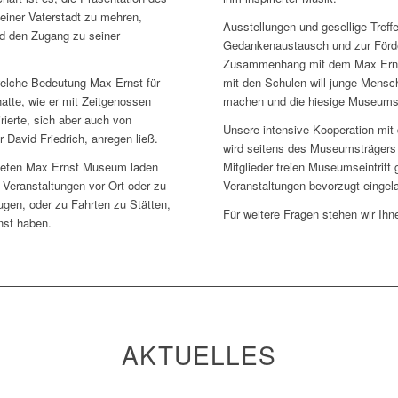
einer Vaterstadt zu mehren,
Ausstellungen und gesellige Tref
nd den Zugang zu seiner
Gedankenaustausch und zur Förder
Zusammenhang mit dem Max Erns
welche Bedeutung Max Ernst für
mit den Schulen will junge Mensc
hatte, wie er mit Zeitgenossen
machen und die hiesige Museums
rierte, sich aber auch von
Unsere intensive Kooperation m
 David Friedrich, anregen ließ.
wird seitens des Museumsträgers 
neten Max Ernst Museum laden
Mitglieder freien Museumseintrit
 Veranstaltungen vor Ort oder zu
Veranstaltungen bevorzugt eingel
ugen, oder zu Fahrten zu Stätten,
Für weitere Fragen stehen wir Ihn
nst haben.
AKTUELLES