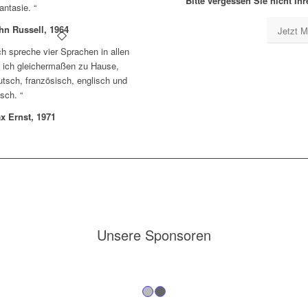
Bitte vergessen Sie nicht Ih
antasie.
“
hn Russell, 1964
Jetzt M
ch spreche vier Sprachen in allen
n ich gleichermaßen zu Hause,
utsch, französisch, englisch und
lsch.
“
x Ernst, 1971
Unsere Sponsoren
1
2