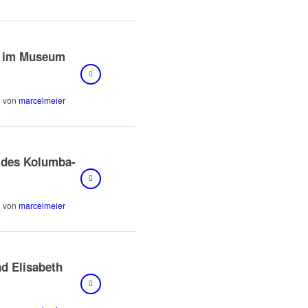
g im Museum
von
marcelmeier
 des Kolumba-
von
marcelmeier
nd Elisabeth