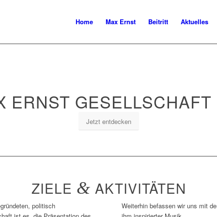
Home
Max Ernst
Beitritt
Aktuelles
X ERNST GESELLSCHAFT E
Jetzt entdecken
ZIELE
&
AKTIVITÄTEN
gründeten, politisch
Weiterhin befassen wir uns mit de
haft ist es, die Präsentation des
ihm inspirierter Musik.