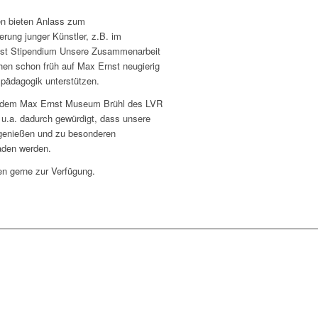
fen bieten Anlass zum
ung junger Künstler, z.B. im
t Stipendium Unsere Zusammenarbeit
hen schon früh auf Max Ernst neugierig
pädagogik unterstützen.
it dem Max Ernst Museum Brühl des LVR
u.a. dadurch gewürdigt, dass unsere
t genießen und zu besonderen
aden werden.
en gerne zur Verfügung.