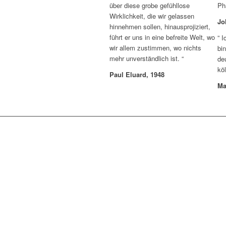
über diese grobe gefühllose
Ph
Wirklichkeit, die wir gelassen
Jo
hinnehmen sollen, hinausprojiziert,
führt er uns in eine befreite Welt, wo
”
I
wir allem zustimmen, wo nichts
bi
mehr unverständlich ist.
“
de
kö
Paul Eluard, 1948
Ma