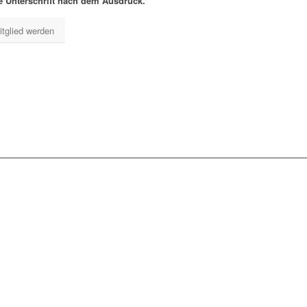
re Unterschrift nach dem Ausdruck.
itglied werden