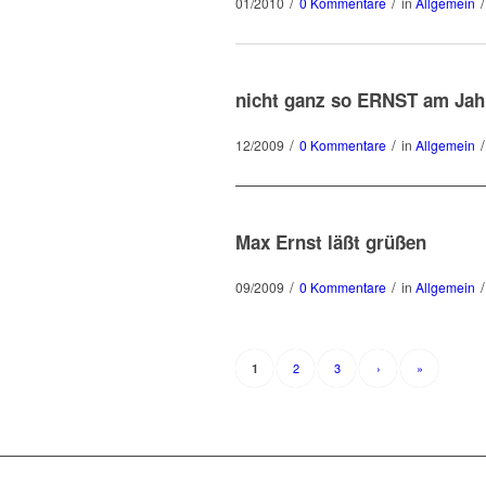
/
/
/
01/2010
0 Kommentare
in
Allgemein
nicht ganz so ERNST am Jah
/
/
/
12/2009
0 Kommentare
in
Allgemein
Max Ernst läßt grüßen
/
/
/
09/2009
0 Kommentare
in
Allgemein
2
3
›
»
1