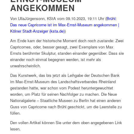
ANGEKOMMEN
Von UllaJürgensonn, KStA vom
09.10.2023, 19:11 Uhr (
Brühl:
Das neue Capricorne ist im Max-Ernst-Museum angekommen |
Kölner Stadt-Anzeiger (ksta.de)
)
Am Ende kam der historische Moment doch noch zustande: Zwei
Capricornes, oder, besser gesagt, zwei Exemplare von Max
Ernsts berühmter Skulptur, standen einander gegenüber. Dass sie
einander noch einmal begegnen werden, ist mehr als
unwahrscheinlich.
Das Kunstwerk, das bis jetzt als Leihgabe der Deutschen Bank
im Max-Ernst-Museum des Landschaftsverbandes Rheinland
gestanden hatte, war schon vom Podest heruntergewuchtet
worden, um Platz für seinen Nachfolger zu machen. Die Neue
Nationalgalerie – Staatliche Museen zu Berlin hat einen anderen
Guss von Capricorne nach Brühl geschickt, um die Leerstelle zu
füllen.
Den vollen Artikel können Sie unter dem oben angegebenen Link
lesen.