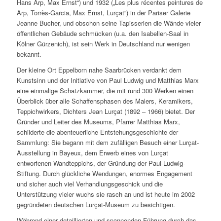
Hans Arp, Max Ernst“) und 1932 („Les plus récentes peintures de
Arp, Torrès-Garcia, Max Ernst, Lurçat“) in der Pariser Galerie
Jeanne Bucher, und obschon seine Tapisserien die Wände vieler
öffentlichen Gebäude schmücken (u.a. den Isabellen-Saal in
Kölner Gürzenich), ist sein Werk in Deutschland nur wenigen
bekannt.
Der kleine Ort Eppelborn nahe Saarbrücken verdankt dem
Kunstsinn und der Initiative von Paul Ludwig und Matthias Marx
eine einmalige Schatzkammer, die mit rund 300 Werken einen
Überblick über alle Schaffensphasen des Malers, Keramikers,
Teppichwirkers, Dichters Jean Lurçat (1892 – 1966) bietet. Der
Gründer und Leiter des Museums, Pfarrer Matthias Marx,
schilderte die abenteuerliche Entstehungsgeschichte der
Sammlung: Sie begann mit dem zufälligen Besuch einer Lurçat-
Ausstellung in Bayeux, dem Erwerb eines von Lurçat
entworfenen Wandteppichs, der Gründung der Paul-Ludwig-
Stiftung. Durch glückliche Wendungen, enormes Engagement
und sicher auch viel Verhandlungsgeschick und die
Unterstützung vieler wuchs sie rasch an und ist heute im 2002
gegründeten deutschen Lurçat-Museum zu besichtigen.
Während einer detaillierten und spannenden Führung durch das