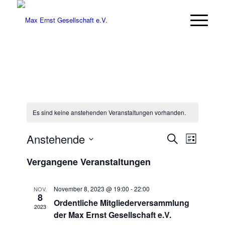
Es sind keine anstehenden Veranstaltungen vorhanden.
Veransta
Veranst
Anstehende
Suche
Liste
Ansicht
Suche
Datum
Navigat
Vergangene Veranstaltungen
wählen.
und
Ansichten
November 8, 2023 @ 19:00
-
22:00
NOV.
Navigatio
8
Ordentliche Mitgliederversammlung
2023
der Max Ernst Gesellschaft e.V.