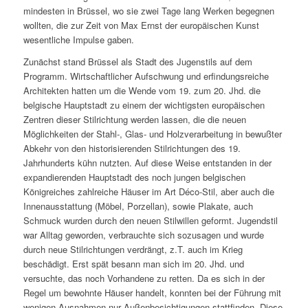
mindesten in Brüssel, wo sie zwei Tage lang Werken begegnen
wollten, die zur Zeit von Max Ernst der europäischen Kunst
wesentliche Impulse gaben.
Zunächst stand Brüssel als Stadt des Jugenstils auf dem
Programm. Wirtschaftlicher Aufschwung und erfindungsreiche
Architekten hatten um die Wende vom 19. zum 20. Jhd. die
belgische Hauptstadt zu einem der wichtigsten europäischen
Zentren dieser Stilrichtung werden lassen, die die neuen
Möglichkeiten der Stahl-, Glas- und Holzverarbeitung in bewußter
Abkehr von den historisierenden Stilrichtungen des 19.
Jahrhunderts kühn nutzten. Auf diese Weise entstanden in der
expandierenden Hauptstadt des noch jungen belgischen
Königreiches zahlreiche Häuser im Art Déco-Stil, aber auch die
Innenausstattung (Möbel, Porzellan), sowie Plakate, auch
Schmuck wurden durch den neuen Stilwillen geformt. Jugendstil
war Alltag geworden, verbrauchte sich sozusagen und wurde
durch neue Stilrichtungen verdrängt, z.T. auch im Krieg
beschädigt. Erst spät besann man sich im 20. Jhd. und
versuchte, das noch Vorhandene zu retten. Da es sich in der
Regel um bewohnte Häuser handelt, konnten bei der Führung mit
wenigen Ausnahmen nur Außenbesichtigungen stattfinden. Diese